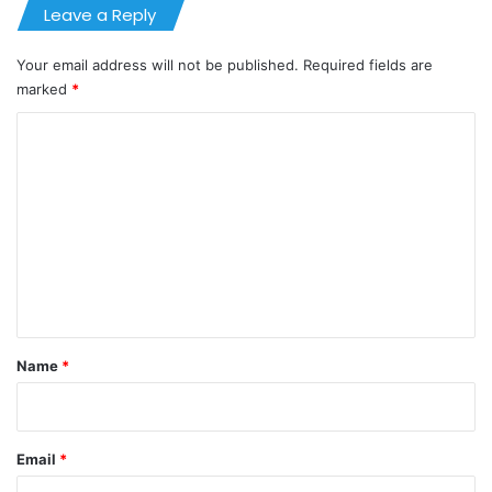
Leave a Reply
Your email address will not be published.
Required fields are
marked
*
C
o
m
m
e
n
t
*
Name
*
Email
*