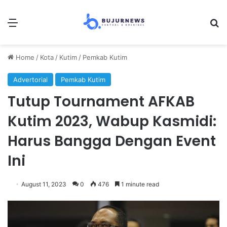
Menu
Se
Home
/
Kota
/
Kutim
/
Pemkab Kutim
Advertorial
Pemkab Kutim
Tutup Tournament AFKAB
Kutim 2023, Wabup Kasmidi:
Harus Bangga Dengan Event
Ini
August 11, 2023
0
476
1 minute read