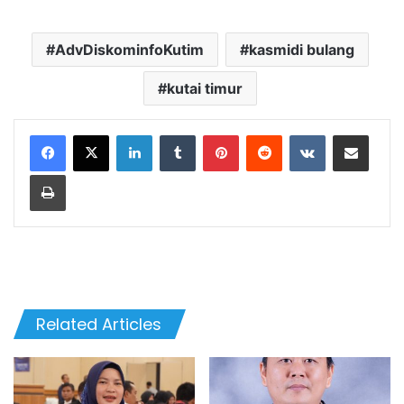
AdvDiskominfoKutim
kasmidi bulang
kutai timur
LinkedIn
Tumblr
Pinterest
Reddit
VKontakte
Share via Email
Print
Related Articles