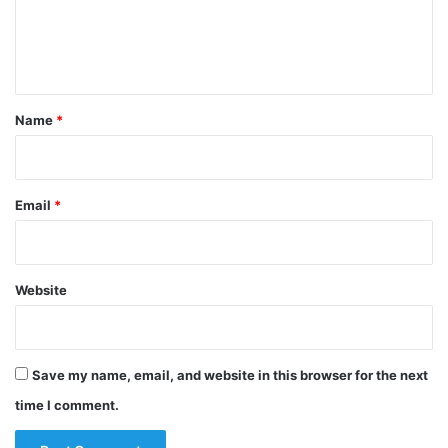
e
n
t
*
Name
*
Email
*
Website
Save my name, email, and website in this browser for the next
time I comment.