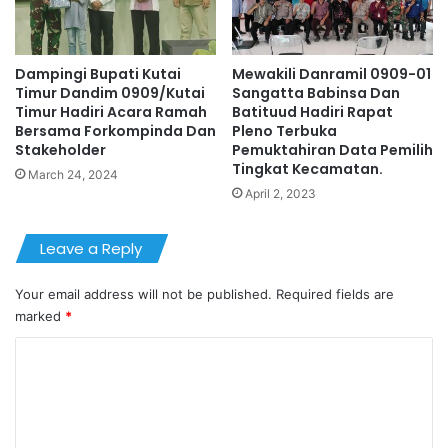
Dampingi Bupati Kutai
Mewakili Danramil 0909-01
Timur Dandim 0909/Kutai
Sangatta Babinsa Dan
Timur Hadiri Acara Ramah
Batituud Hadiri Rapat
Bersama Forkompinda Dan
Pleno Terbuka
Stakeholder
Pemuktahiran Data Pemilih
Tingkat Kecamatan.
March 24, 2024
April 2, 2023
Leave a Reply
Your email address will not be published.
Required fields are
marked
*
C
o
m
m