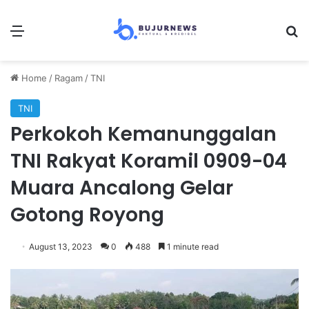
Menu
Se
Home
/
Ragam
/
TNI
TNI
Perkokoh Kemanunggalan
TNI Rakyat Koramil 0909-04
Muara Ancalong Gelar
Gotong Royong
August 13, 2023
0
488
1 minute read