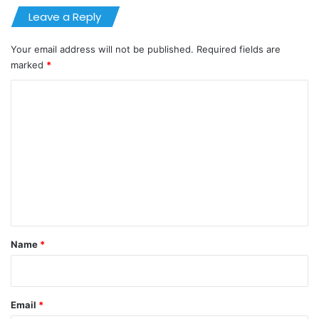
Leave a Reply
Your email address will not be published.
Required fields are
marked
*
C
o
m
m
e
n
t
*
Name
*
Email
*