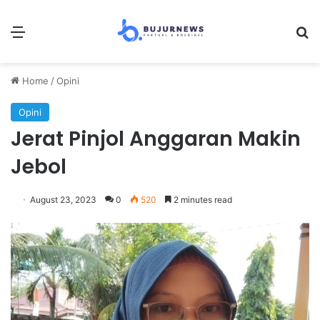
Menu
Se
Home
/
Opini
Opini
Jerat Pinjol Anggaran Makin
Jebol
August 23, 2023
0
520
2 minutes read