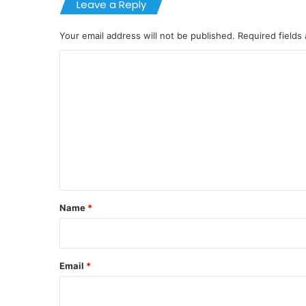
Leave a Reply
Your email address will not be published.
Required fields
C
o
m
m
e
n
t
*
Name
*
Email
*