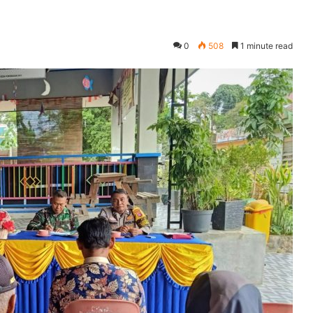
0
508
1 minute read