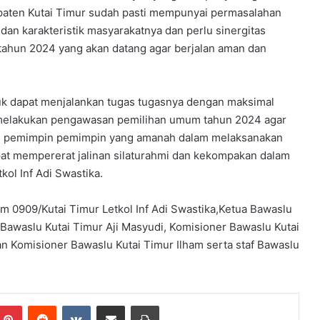
paten Kutai Timur sudah pasti mempunyai permasalahan
dan karakteristik masyarakatnya dan perlu sinergitas
ahun 2024 yang akan datang agar berjalan aman dan
uk dapat menjalankan tugas tugasnya dengan maksimal
 melakukan pengawasan pemilihan umum tahun 2024 agar
kan pemimpin pemimpin yang amanah dalam melaksanakan
pat mempererat jalinan silaturahmi dan kekompakan dalam
ol Inf Adi Swastika.
im 0909/Kutai Timur Letkol Inf Adi Swastika,Ketua Bawaslu
Bawaslu Kutai Timur Aji Masyudi, Komisioner Bawaslu Kutai
n Komisioner Bawaslu Kutai Timur Ilham serta staf Bawaslu
mblr
Pinterest
Reddit
VKontakte
Share via Email
Print