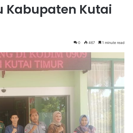
 Kabupaten Kutai
0
467
1 minute read