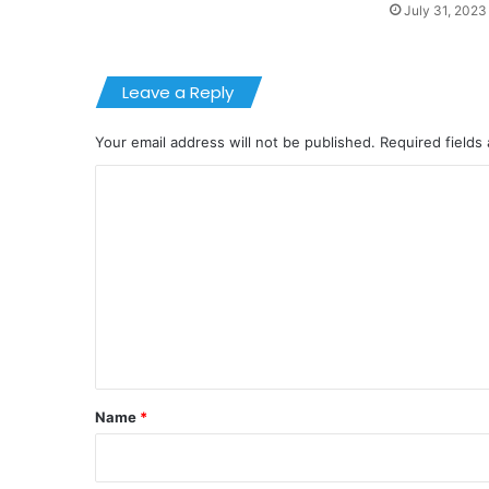
July 31, 2023
Leave a Reply
Your email address will not be published.
Required fields
C
o
m
m
e
n
t
*
Name
*