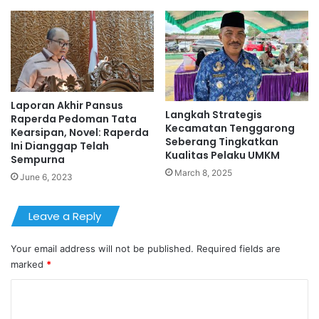
Laporan Akhir Pansus
Langkah Strategis
Raperda Pedoman Tata
Kecamatan Tenggarong
Kearsipan, Novel: Raperda
Seberang Tingkatkan
Ini Dianggap Telah
Kualitas Pelaku UMKM
Sempurna
March 8, 2025
June 6, 2023
Leave a Reply
Your email address will not be published.
Required fields are
marked
*
C
o