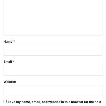
m
m
e
n
t
*
Name
*
Email
*
Website
Save my name, email, and website in this browser for the next