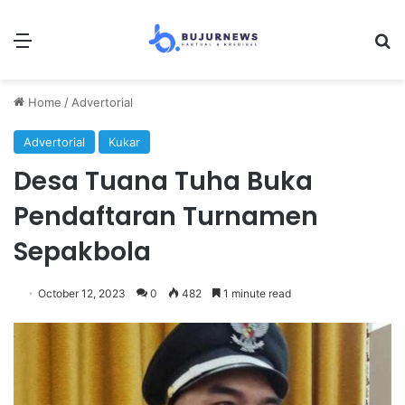
Menu
Se
Home
/
Advertorial
Advertorial
Kukar
Desa Tuana Tuha Buka
Pendaftaran Turnamen
Sepakbola
October 12, 2023
0
482
1 minute read