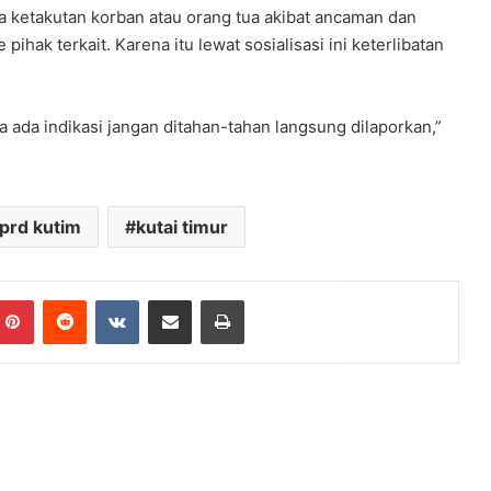
na ketakutan korban atau orang tua akibat ancaman dan
ihak terkait. Karena itu lewat sosialisasi ini keterlibatan
ika ada indikasi jangan ditahan-tahan langsung dilaporkan,”
prd kutim
kutai timur
mblr
Pinterest
Reddit
VKontakte
Share via Email
Print