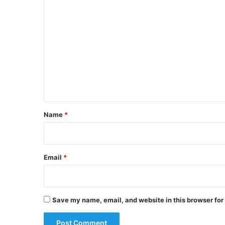
C
o
m
m
e
n
t
*
Name
*
Email
*
Save my name, email, and website in this browser for