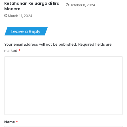
Ketahanan Keluarga di Era
October 8, 2024
Modern
March 11, 2024
Leave a Reply
Your email address will not be published.
Required fields are
marked
*
C
o
m
m
e
n
t
*
Name
*