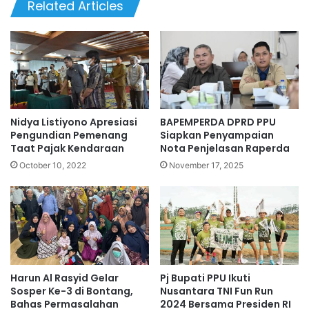
Related Articles
Nidya Listiyono Apresiasi
BAPEMPERDA DPRD PPU
Pengundian Pemenang
Siapkan Penyampaian
Taat Pajak Kendaraan
Nota Penjelasan Raperda
October 10, 2022
November 17, 2025
Harun Al Rasyid Gelar
Pj Bupati PPU Ikuti
Sosper Ke-3 di Bontang,
Nusantara TNI Fun Run
Bahas Permasalahan
2024 Bersama Presiden RI