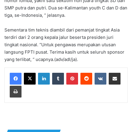
nomor lomba, yakni satu sekutim non juara tingkat SD dan
SMP putra dan putri. Dua se-Kalimantan youth C dan D dan
tiga, se-Indonesia, “ jelasnya.
Sementara tim teknis diambil dari pemanjat tingkat Asia
terdiri dari 2 orang kepala jalur beserta presiden juri
tingkat nasional. “Untuk pengawas merupakan utusan
langsung FPTI pusat. Terima kasih untuk seluruh sponsor
yang terlibat, “ ucapnya.(adv/adl/ja).
LinkedIn
Tumblr
Pinterest
Reddit
VKontakte
Share via Email
Print