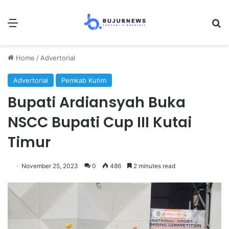
Menu
Se
Home
/
Advertorial
Advertorial
Pemkab Kutim
Bupati Ardiansyah Buka
NSCC Bupati Cup III Kutai
Timur
November 25, 2023
0
486
2 minutes read