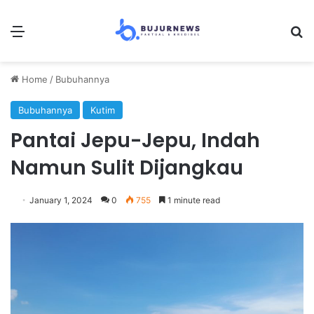
Menu
Se
Home
/
Bubuhannya
Bubuhannya
Kutim
Pantai Jepu-Jepu, Indah
Namun Sulit Dijangkau
January 1, 2024
0
755
1 minute read