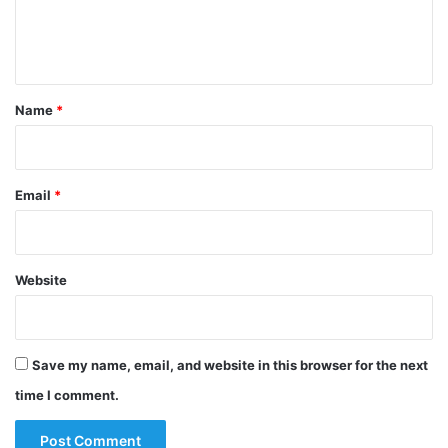
e
n
t
*
Name
*
Email
*
Website
Save my name, email, and website in this browser for the next
time I comment.