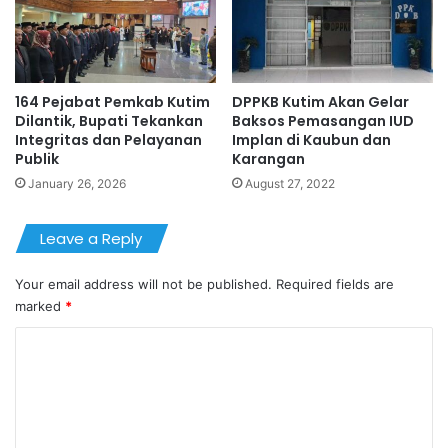
164 Pejabat Pemkab Kutim
DPPKB Kutim Akan Gelar
Dilantik, Bupati Tekankan
Baksos Pemasangan IUD
Integritas dan Pelayanan
Implan di Kaubun dan
Publik
Karangan
January 26, 2026
August 27, 2022
Leave a Reply
Your email address will not be published.
Required fields are
marked
*
C
o
m
m