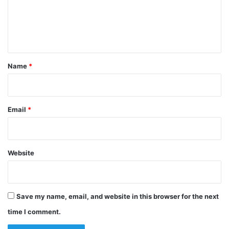
m
e
n
t
*
Name
*
Email
*
Website
Save my name, email, and website in this browser for the next
time I comment.