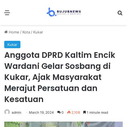
Menu
Se
Home
/
Kota
/
Kukar
Kukar
Anggota DPRD Kaltim Encik
Wardani Gelar Sosbang di
Kukar, Ajak Masyarakat
Merajut Persatuan dan
Kesatuan
admin
March 19, 2024
0
2,108
1 minute read