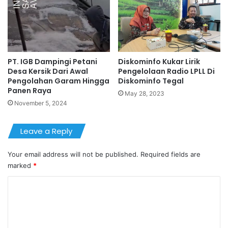
PT. IGB Dampingi Petani
Diskominfo Kukar Lirik
Desa Kersik Dari Awal
Pengelolaan Radio LPLL Di
Pengolahan Garam Hingga
Diskominfo Tegal
Panen Raya
May 28, 2023
November 5, 2024
Leave a Reply
Your email address will not be published.
Required fields are
marked
*
C
o
m