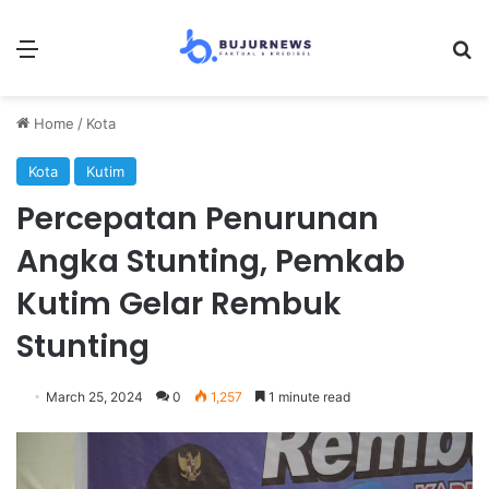
Menu
Se
Home
/
Kota
Kota
Kutim
Percepatan Penurunan
Angka Stunting, Pemkab
Kutim Gelar Rembuk
Stunting
March 25, 2024
0
1,257
1 minute read