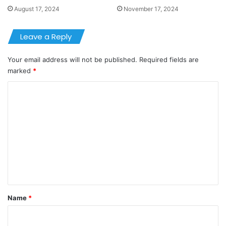
August 17, 2024
November 17, 2024
Leave a Reply
Your email address will not be published.
Required fields are
marked
*
C
o
m
m
e
n
t
*
Name
*