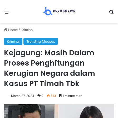
Menu
Se
Home
/
Kriminal
Kriminal
Trending Medsos
Kejagung: Masih Dalam
Proses Penghitungan
Kerugian Negara dalam
Kasus PT Timah Tbk
March 27, 2024
0
513
1 minute read