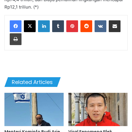
Rp12,1 triliun. (*)
LinkedIn
Tumblr
Pinterest
Reddit
VKontakte
Share via Email
Print
Related Articles
Menteri Kominfo Budi Arie
Viral Fenomena Efek