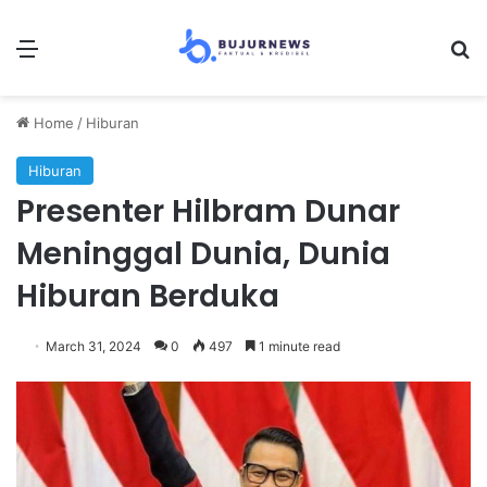
Menu
Se
Home
/
Hiburan
Hiburan
Presenter Hilbram Dunar
Meninggal Dunia, Dunia
Hiburan Berduka
March 31, 2024
0
497
1 minute read