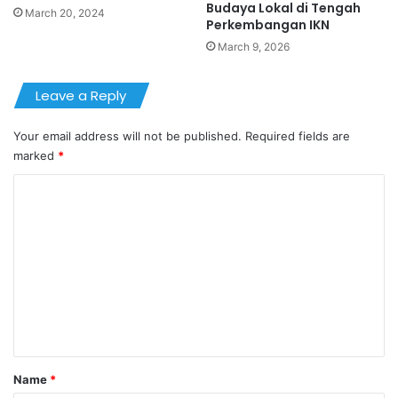
Budaya Lokal di Tengah
March 20, 2024
Perkembangan IKN
March 9, 2026
Leave a Reply
Your email address will not be published.
Required fields are
marked
*
C
o
m
m
e
n
t
*
Name
*