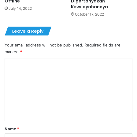
Offline
Dipertanyakan
Kewilayahannya
July 14, 2022
October 17, 2022
Leave a Reply
Your email address will not be published.
Required fields are
marked
*
C
o
m
m
e
n
t
*
Name
*