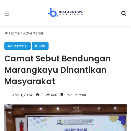
Menu
Se
Home
/
Advertorial
Advertorial
Kukar
Camat Sebut Bendungan
Marangkayu Dinantikan
Masyarakat
April 1, 2024
0
466
1 minute read