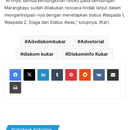
“Artinya, semua kemungkinan resiko pada bendungan
Marangkayu sudah dilakukan rencana tindak lanjut dalam
mengantisipasi-nya dengan menetapkan status Waspada 1,
Waspada 2, Siaga dan Status Awas,” tutupnya. (Kar)
Advdiskomkukar
Advetorial
diskom kukar
Diskominfo Kukar
LinkedIn
Tumblr
Pinterest
Reddit
VKontakte
Share via Email
Print
Related Articles