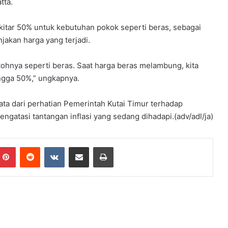
tta.
ekitar 50% untuk kebutuhan pokok seperti beras, sebagai
akan harga yang terjadi.
tohnya seperti beras. Saat harga beras melambung, kita
gga 50%,” ungkapnya.
ata dari perhatian Pemerintah Kutai Timur terhadap
ngatasi tantangan inflasi yang sedang dihadapi.(adv/adl/ja)
mblr
Pinterest
Reddit
VKontakte
Share via Email
Print