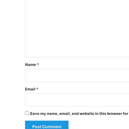
C
o
m
m
e
n
t
*
Name
*
Email
*
Save my name, email, and website in this browser for