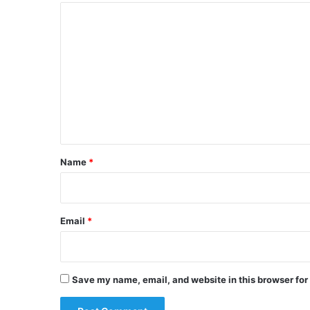
C
o
m
m
e
n
t
*
Name
*
Email
*
Save my name, email, and website in this browser for