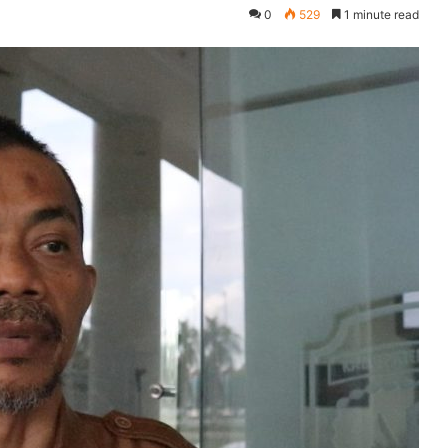
0
529
1 minute read