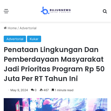
Menu
Se
Home
/
Advertorial
Advertorial
Kukar
Penataan Lingkungan Dan
Pemberdayaan Masyarakat
Jadi Prioritas Program Rp 50
Juta Per RT Tahun Ini
May 9, 2024
0
467
1 minute read