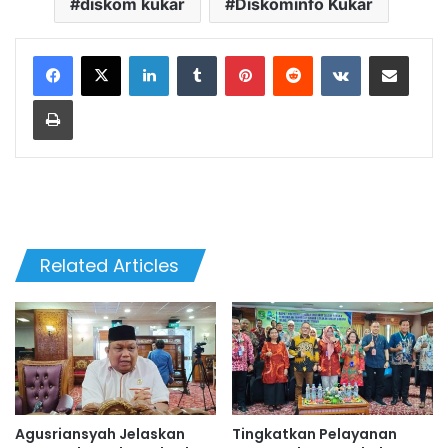
diskom kukar
Diskominfo Kukar
LinkedIn
Tumblr
Pinterest
Reddit
VKontakte
Share via Email
Print
Related Articles
Agusriansyah Jelaskan
Tingkatkan Pelayanan