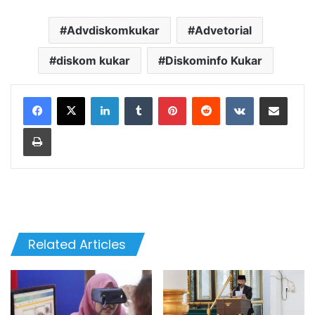
Advdiskomkukar
Advetorial
diskom kukar
Diskominfo Kukar
LinkedIn
Tumblr
Pinterest
Reddit
VKontakte
Share via Email
Print
Related Articles