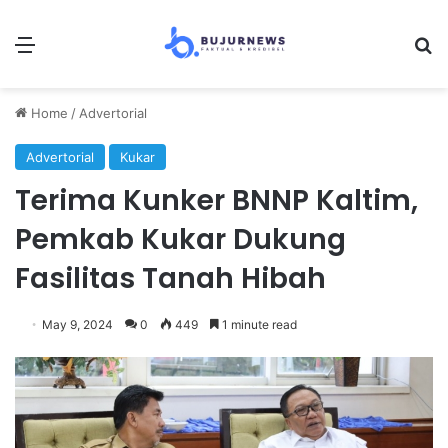
Menu
Se
Home
/
Advertorial
Advertorial
Kukar
Terima Kunker BNNP Kaltim,
Pemkab Kukar Dukung
Fasilitas Tanah Hibah
May 9, 2024
0
449
1 minute read