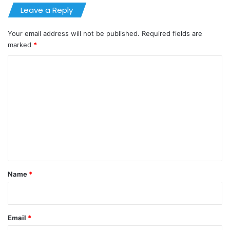
Leave a Reply
Your email address will not be published.
Required fields are
marked
*
C
o
m
m
e
n
t
*
Name
*
Email
*