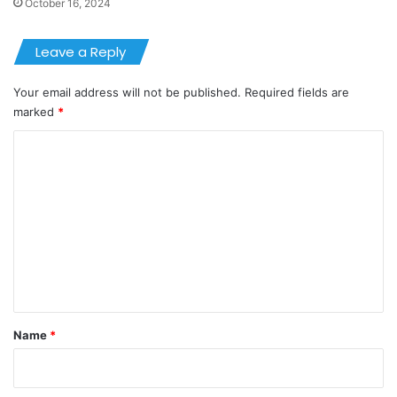
October 16, 2024
Leave a Reply
Your email address will not be published.
Required fields are
marked
*
C
o
m
m
e
n
t
*
Name
*