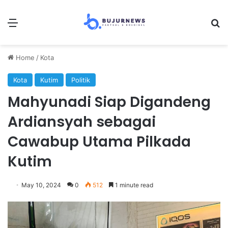
Menu
Se
Home
/
Kota
Kota
Kutim
Politik
Mahyunadi Siap Digandeng
Ardiansyah sebagai
Cawabup Utama Pilkada
Kutim
May 10, 2024
0
512
1 minute read