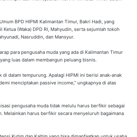
ua Umum BPD HIPMI Kalimantan Timur, Bakri Hadi, yang
il Ketua (Waka) DPD RI, Mahyudin, serta sejumlah tokoh
ahyunadi, Nasruddin, dan Mansyur.
arap para pengusaha muda yang ada di Kalimantan Timur
ir yang luas dalam membangun peluang bisnis.
ak di dalam tempurung. Apalagi HIPMI ini berisi anak-anak
f demi menciptakan passive income,” ungkapnya di atas
nisasi pengusaha muda tidak melulu harus berfikir sebagai
h. Melainkan harus berfikir secara menyeluruh bagaimana
ensi Kutim dan Kaltim yang bisa dimanfaatkan untuk usaha.