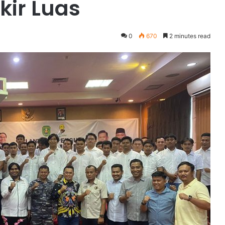
kir Luas
0
670
2 minutes read