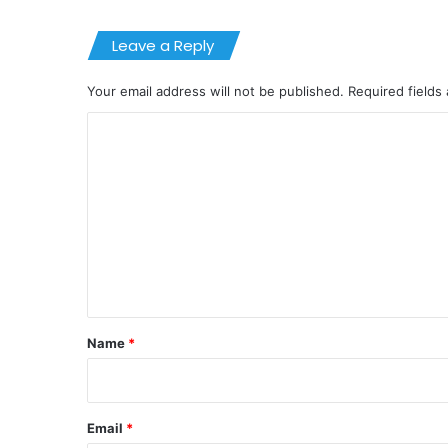
Leave a Reply
Your email address will not be published.
Required fields
C
o
m
m
e
n
t
*
Name
*
Email
*