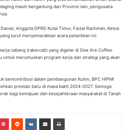
 daging masih bergantung dari Provinsi lain, pengusaha
nya.
m, Daniel, Anggota DPRD Kutai Timur, Faizal Rachman, Ketua
yang turut menyemarakkan acara pelantikan ini.
 kerja cabang (rakercab) yang digelar di Dee Are Coffee.
u untuk merumuskan program kerja dan strategi yang akan
k berkontribusi dalam pembangunan Kutim, BPC HIPMI
ehkan prestasi baru di masa bakti 2024-2027. Semoga
erak bagi kemajuan dan kesejahteraan masyarakat di Tanah
mblr
Pinterest
Reddit
VKontakte
Share via Email
Print