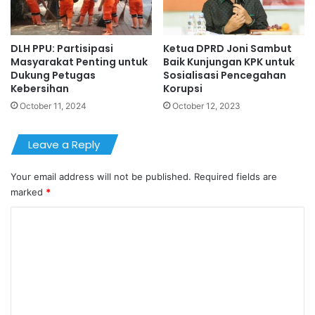
DLH PPU: Partisipasi
Ketua DPRD Joni Sambut
Masyarakat Penting untuk
Baik Kunjungan KPK untuk
Dukung Petugas
Sosialisasi Pencegahan
Kebersihan
Korupsi
October 11, 2024
October 12, 2023
Leave a Reply
Your email address will not be published.
Required fields are
marked
*
C
o
m
m
e