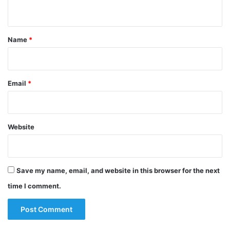
n
t
*
Name
*
Email
*
Website
Save my name, email, and website in this browser for the next
time I comment.