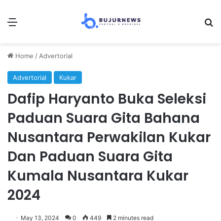
Menu
Se
Home
/
Advertorial
Advertorial
Kukar
Dafip Haryanto Buka Seleksi
Paduan Suara Gita Bahana
Nusantara Perwakilan Kukar
Dan Paduan Suara Gita
Kumala Nusantara Kukar
2024
May 13, 2024
0
449
2 minutes read