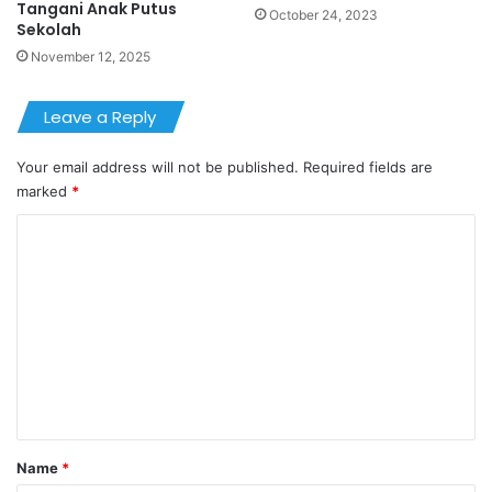
Tangani Anak Putus
October 24, 2023
Sekolah
November 12, 2025
Leave a Reply
Your email address will not be published.
Required fields are
marked
*
C
o
m
m
e
n
t
*
Name
*