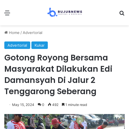
Menu
Se
Home
/
Advertorial
Advertorial
Kukar
Gotong Royong Bersama
Masyarakat Dilakukan Edi
Damansyah Di Jalur 2
Tenggarong Seberang
May 15, 2024
0
492
1 minute read