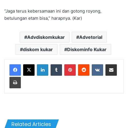
“Jaga terus kebersamaan ini dan gotong royong,
betulungan etam bisa,” harapnya. (Kar)
Advdiskomkukar
Advetorial
diskom kukar
Diskominfo Kukar
LinkedIn
Tumblr
Pinterest
Reddit
VKontakte
Share via Email
Print
Related Articles