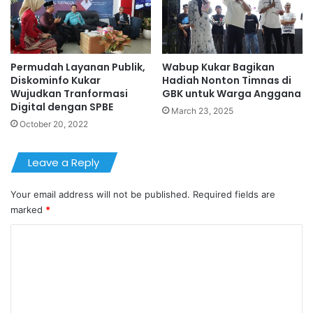
Permudah Layanan Publik,
Wabup Kukar Bagikan
Diskominfo Kukar
Hadiah Nonton Timnas di
Wujudkan Tranformasi
GBK untuk Warga Anggana
Digital dengan SPBE
March 23, 2025
October 20, 2022
Leave a Reply
Your email address will not be published.
Required fields are
marked
*
C
o
m
m