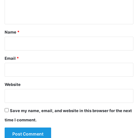
e
n
t
*
Name
*
Email
*
Website
Save my name, email, and website in this browser for the next
time I comment.