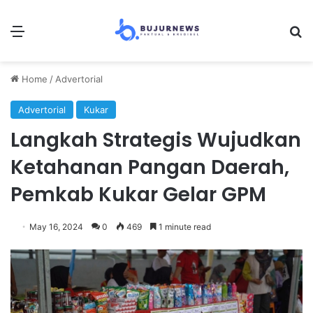
Menu
Se
Home
/
Advertorial
Advertorial
Kukar
Langkah Strategis Wujudkan
Ketahanan Pangan Daerah,
Pemkab Kukar Gelar GPM
May 16, 2024
0
469
1 minute read