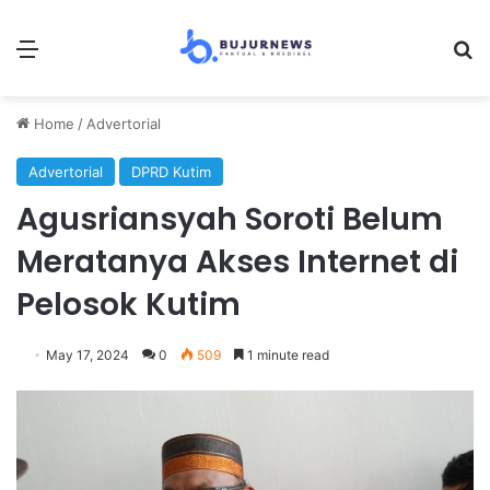
Menu
Se
Home
/
Advertorial
Advertorial
DPRD Kutim
Agusriansyah Soroti Belum
Meratanya Akses Internet di
Pelosok Kutim
May 17, 2024
0
509
1 minute read