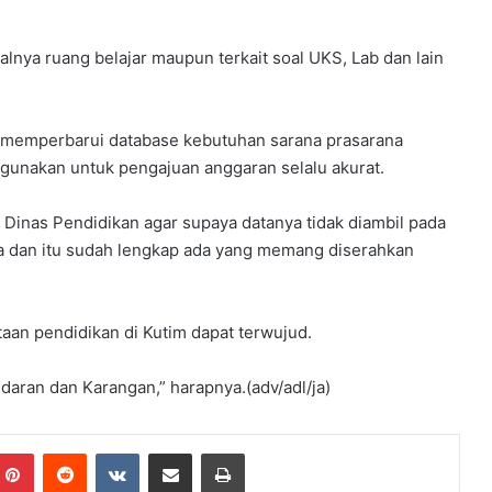
alnya ruang belajar maupun terkait soal UKS, Lab dan lain
 memperbarui database kebutuhan sarana prasarana
digunakan untuk pengajuan anggaran selalu akurat.
 Dinas Pendidikan agar supaya datanya tidak diambil pada
a dan itu sudah lengkap ada yang memang diserahkan
aan pendidikan di Kutim dapat terwujud.
aran dan Karangan,” harapnya.(adv/adl/ja)
mblr
Pinterest
Reddit
VKontakte
Share via Email
Print