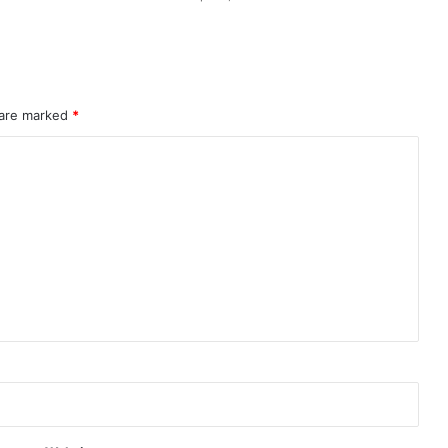
 are marked
*