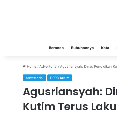
Beranda
Bubuhannya
Kota
Home
/
Advertorial
/
Agusriansyah: Dinas Pendidikan K
Advertorial
DPRD Kutim
Agusriansyah: D
Kutim Terus Lak