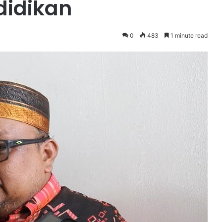
didikan
0
483
1 minute read