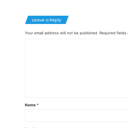
Leave a Reply
Your email address will not be published.
Required fields
C
o
m
m
e
n
t
*
Name
*