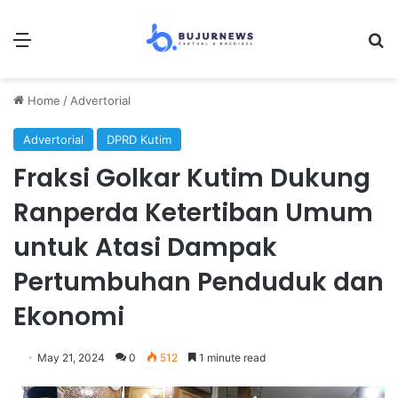
Menu
Se
Home
/
Advertorial
Advertorial
DPRD Kutim
Fraksi Golkar Kutim Dukung
Ranperda Ketertiban Umum
untuk Atasi Dampak
Pertumbuhan Penduduk dan
Ekonomi
May 21, 2024
0
512
1 minute read