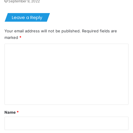
September 9, 2022
Leave a Reply
Your email address will not be published.
Required fields are
marked
*
C
o
m
m
e
n
t
*
Name
*