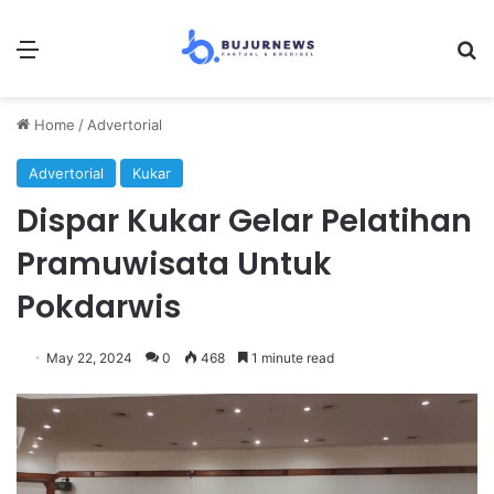
Menu
Se
Home
/
Advertorial
Advertorial
Kukar
Dispar Kukar Gelar Pelatihan
Pramuwisata Untuk
Pokdarwis
May 22, 2024
0
468
1 minute read