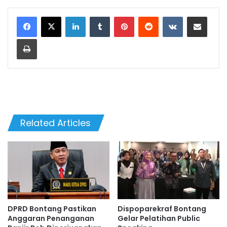
LinkedIn
Tumblr
Pinterest
Reddit
VKontakte
Share via Email
Print
Related Articles
DPRD Bontang Pastikan
Dispoparekraf Bontang
Anggaran Penanganan
Gelar Pelatihan Public