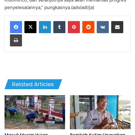
penyelesaiannya,” pungkasnya.(adv/adl/ja)
LinkedIn
Tumblr
Pinterest
Reddit
VKontakte
Share via Email
Print
Related Articles