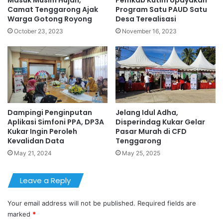
Masuk Musim Hujan,
Pemkab Kutim Upayakan
Camat Tenggarong Ajak
Program Satu PAUD Satu
Warga Gotong Royong
Desa Terealisasi
October 23, 2023
November 16, 2023
Dampingi Penginputan
Jelang Idul Adha,
Aplikasi Simfoni PPA, DP3A
Disperindag Kukar Gelar
Kukar Ingin Peroleh
Pasar Murah di CFD
Kevalidan Data
Tenggarong
May 21, 2024
May 25, 2025
Leave a Reply
Your email address will not be published.
Required fields are
marked
*