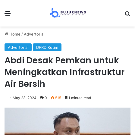
Menu
Se
Home
/
Advertorial
Advertorial
DPRD Kutim
Abdi Desak Pemkan untuk
Meningkatkan Infrastruktur
Air Bersih
May 23, 2024
0
515
1 minute read