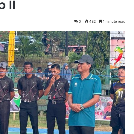
 II
0
482
1 minute read