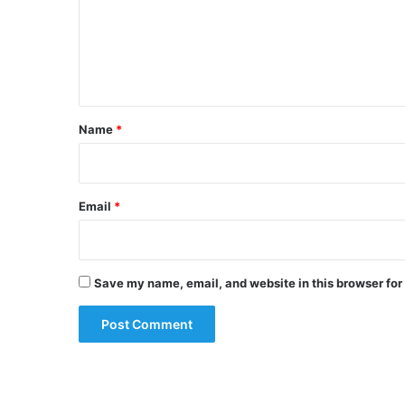
m
e
n
t
*
Name
*
Email
*
Save my name, email, and website in this browser for