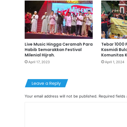
Live Music Hingga Ceramah Para
Tebar 1000 
Habib Semarakkan Festival
Kasmidi Bul
Milenial Hijrah.
Komunitas K
April 17, 2023
April 1, 2024
Leave a Reply
Your email address will not be published.
Required fields
C
o
m