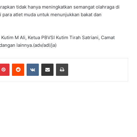
arapkan tidak hanya meningkatkan semangat olahraga di
gi para atlet muda untuk menunjukkan bakat dan
utim M Ali, Ketua PBVSI Kutim Tirah Satriani, Camat
ngan lainnya.(adv/adl/ja)
mblr
Pinterest
Reddit
VKontakte
Share via Email
Print