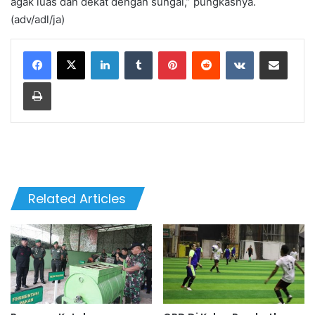
agak luas dan dekat dengan sungai,” pungkasnya.
(adv/adl/ja)
LinkedIn
Tumblr
Pinterest
Reddit
VKontakte
Share via Email
Print
Related Articles