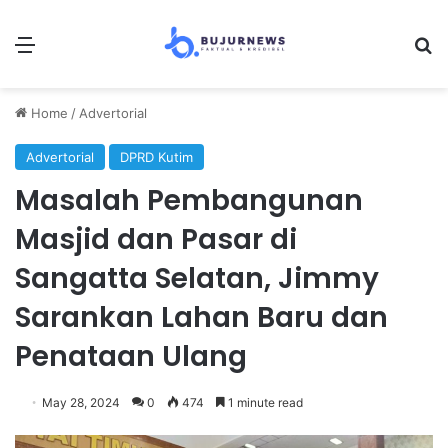
Menu
Se
Home
/
Advertorial
Advertorial
DPRD Kutim
Masalah Pembangunan
Masjid dan Pasar di
Sangatta Selatan, Jimmy
Sarankan Lahan Baru dan
Penataan Ulang
May 28, 2024
0
474
1 minute read