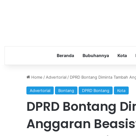
Beranda
Bubuhannya
Kota
Home
/
Advertorial
/
DPRD Bontang Diminta Tambah Ang
Advertorial
Bontang
DPRD Bontang
Kota
DPRD Bontang D
Anggaran Beasis