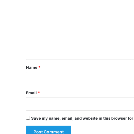
C
o
m
m
e
n
t
*
Name
*
Email
*
Save my name, email, and website in this browser for