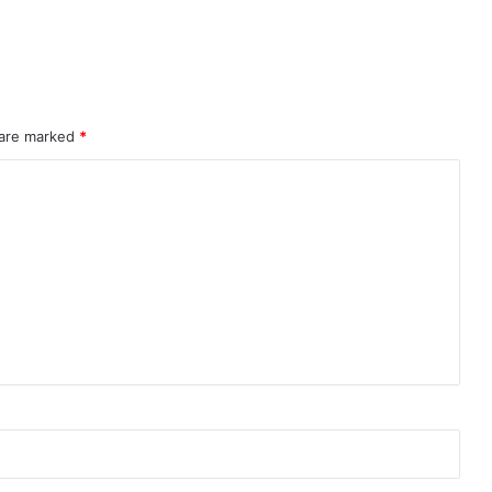
 are marked
*