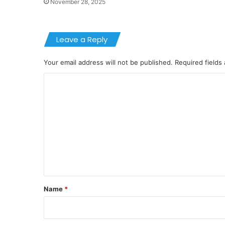
November 28, 2025
Leave a Reply
Your email address will not be published.
Required fields
C
o
m
m
e
n
t
*
Name
*