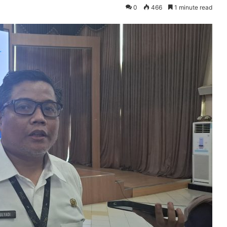
0
466
1 minute read