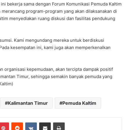
u ini bekerja sama dengan Forum Komunikasi Pemuda Kaltim
an merancang program-program yang akan dilaksanakan di
ltim menyediakan ruang diskusi dan fasilitas pendukung
nsumsi. Kami mengundang mereka untuk berdiskusi
Pada kesempatan ini, kami juga akan memperkenalkan
an organisasi kepemudaan, akan tercipta dampak positif
limantan Timur, sehingga semakin banyak pemuda yang
Kaltim)
Kalimantan Timur
Pemuda Kaltim
mblr
Pinterest
Reddit
VKontakte
Share via Email
Print