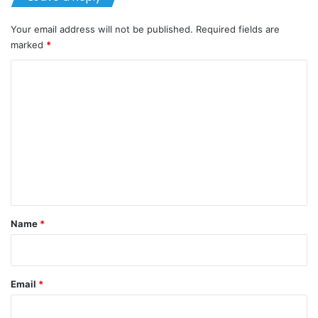
Your email address will not be published.
Required fields are
marked
*
C
o
m
m
e
n
t
*
Name
*
Email
*