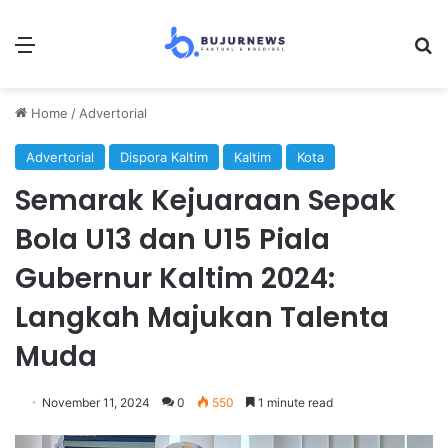
Menu
Se
Home
/
Advertorial
Advertorial
Dispora Kaltim
Kaltim
Kota
Semarak Kejuaraan Sepak
Bola U13 dan U15 Piala
Gubernur Kaltim 2024:
Langkah Majukan Talenta
Muda
November 11, 2024
0
550
1 minute read