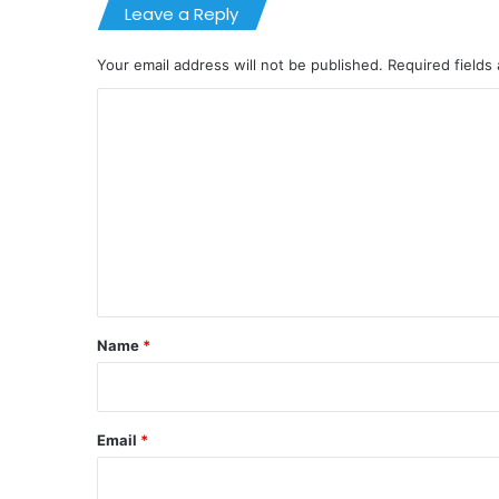
Leave a Reply
Your email address will not be published.
Required fields
C
o
m
m
e
n
t
*
Name
*
Email
*