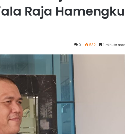
iala Raja Hamengku
0
532
1 minute read