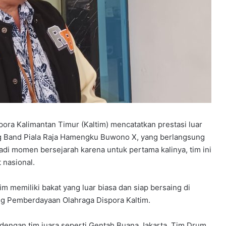
ra Kalimantan Timur (Kaltim) mencatatkan prestasi luar
ng Band Piala Raja Hamengku Buwono X, yang berlangsung
di momen bersejarah karena untuk pertama kalinya, tim ini
 nasional.
memiliki bakat yang luar biasa dan siap bersaing di
dang Pemberdayaan Olahraga Dispora Kaltim.
dengan tim juara seperti Gentah Buana Jakarta, Tim Drum