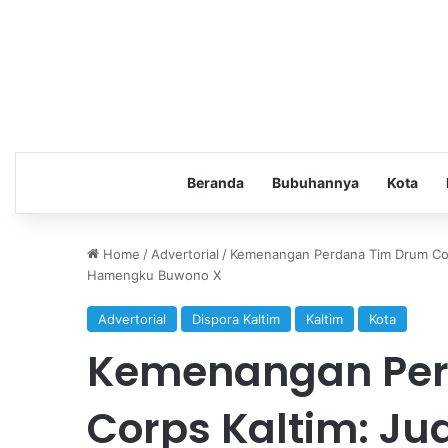
Beranda
Bubuhannya
Kota
Home
/
Advertorial
/
Kemenangan Perdana Tim Drum Corps
Hamengku Buwono X
Advertorial
Dispora Kaltim
Kaltim
Kota
Kemenangan Per
Corps Kaltim: Ju