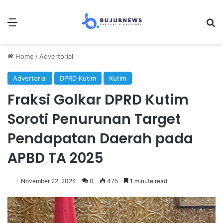
Menu
Se
Home
/
Advertorial
Advertorial
DPRD Kutim
Kutim
Fraksi Golkar DPRD Kutim
Soroti Penurunan Target
Pendapatan Daerah pada
APBD TA 2025
November 22, 2024
0
475
1 minute read