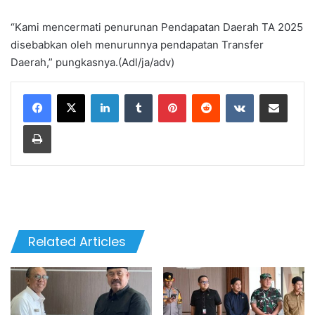
“Kami mencermati penurunan Pendapatan Daerah TA 2025
disebabkan oleh menurunnya pendapatan Transfer
Daerah,” pungkasnya.(Adl/ja/adv)
LinkedIn
Tumblr
Pinterest
Reddit
VKontakte
Share via Email
Print
Related Articles