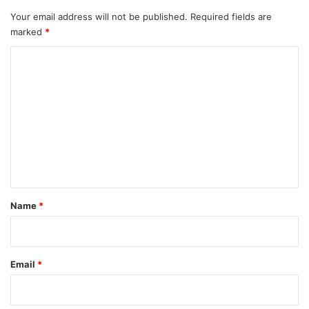
Your email address will not be published.
Required fields are
marked
*
C
o
m
m
e
n
t
*
Name
*
Email
*