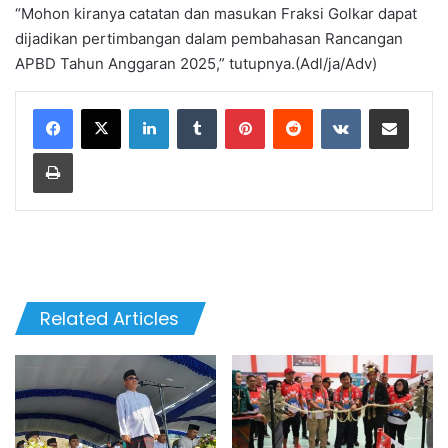
“Mohon kiranya catatan dan masukan Fraksi Golkar dapat
dijadikan pertimbangan dalam pembahasan Rancangan
APBD Tahun Anggaran 2025,” tutupnya.(Adl/ja/Adv)
LinkedIn
Tumblr
Pinterest
Reddit
VKontakte
Share via Email
Print
Related Articles