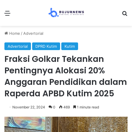
Menu
Se
Home
/
Advertorial
Advertorial
DPRD Kutim
Kutim
Fraksi Golkar Tekankan
Pentingnya Alokasi 20%
Anggaran Pendidikan dalam
Raperda APBD Kutim 2025
November 22, 2024
0
469
1 minute read