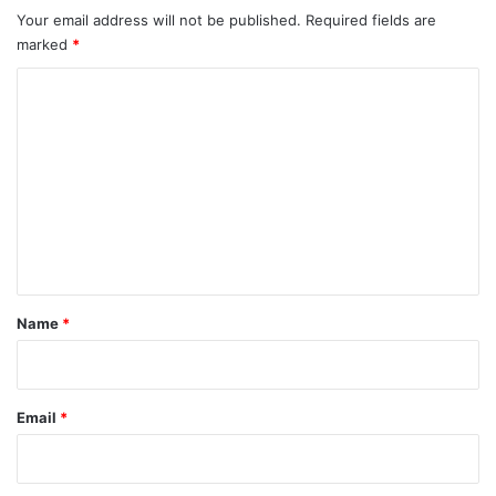
Your email address will not be published.
Required fields are
marked
*
C
o
m
m
e
n
t
*
Name
*
Email
*