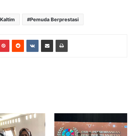
 Kaltim
Pemuda Berprestasi
mblr
Pinterest
Reddit
VKontakte
Share via Email
Print