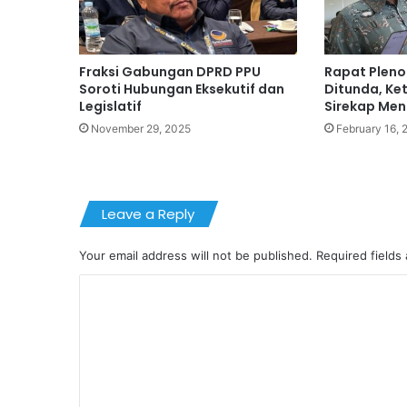
Fraksi Gabungan DPRD PPU
Rapat Pleno
Soroti Hubungan Eksekutif dan
Ditunda, Ket
Legislatif
Sirekap Me
November 29, 2025
February 16, 
Leave a Reply
Your email address will not be published.
Required fields
C
o
m
m
e