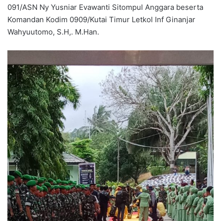
091/ASN Ny Yusniar Evawanti Sitompul Anggara beserta
Komandan Kodim 0909/Kutai Timur Letkol Inf Ginanjar
Wahyuutomo, S.H,. M.Han.