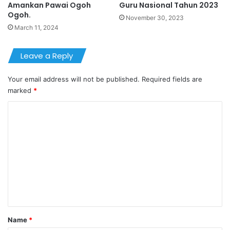
Amankan Pawai Ogoh
Guru Nasional Tahun 2023
Ogoh.
November 30, 2023
March 11, 2024
Leave a Reply
Your email address will not be published.
Required fields are
marked
*
C
o
m
m
e
n
t
*
Name
*