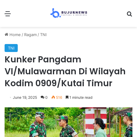
Menu
Se
Home
/
Ragam
/
TNI
TNI
Kunker Pangdam
VI/Mulawarman Di Wilayah
Kodim 0909/Kutai Timur
June 19, 2025
0
516
1 minute read