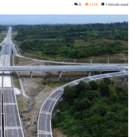
0
1,128
1 minute read