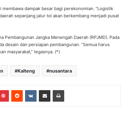
ksi membawa dampak besar bagi perekonomian. “Logistik
-daerah sepanjang jalur tol akan berkembang menjadi pusat
cana Pembangunan Jangka Menengah Daerah (RPJMD). Pada
pada desain dan persiapan pembangunan. “Semua harus
an masyarakat,” tegasnya. (*)
kn
Kalteng
nusantara
mblr
Pinterest
Reddit
VKontakte
Share via Email
Print