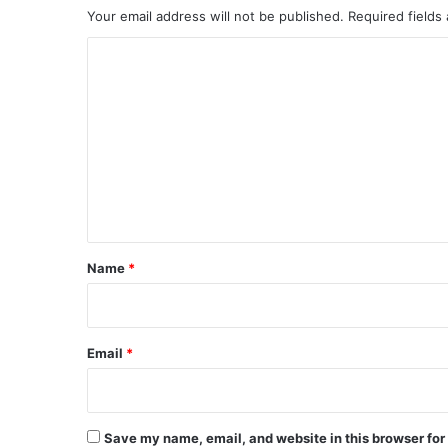
Your email address will not be published.
Required fields
C
o
m
m
e
n
t
*
Name
*
Email
*
Save my name, email, and website in this browser for