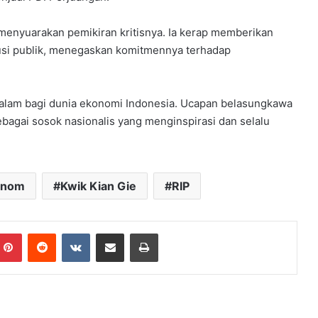
 menyuarakan pemikiran kritisnya. Ia kerap memberikan
usi publik, menegaskan komitmennya terhadap
alam bagi dunia ekonomi Indonesia. Ucapan belasungkawa
bagai sosok nasionalis yang menginspirasi dan selalu
onom
Kwik Kian Gie
RIP
mblr
Pinterest
Reddit
VKontakte
Share via Email
Print