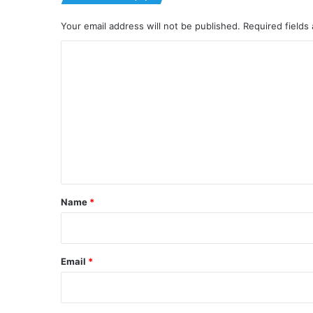
Your email address will not be published.
Required fields
C
o
m
m
e
n
t
*
Name
*
Email
*