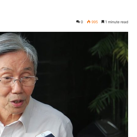
0
995
1 minute read