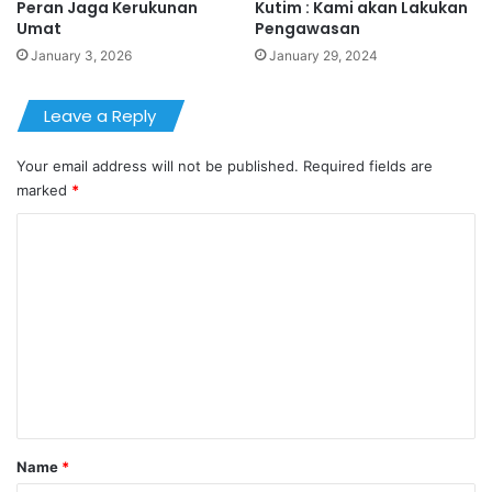
Peran Jaga Kerukunan
Kutim : Kami akan Lakukan
Umat
Pengawasan
January 3, 2026
January 29, 2024
Leave a Reply
Your email address will not be published.
Required fields are
marked
*
C
o
m
m
e
n
t
*
Name
*