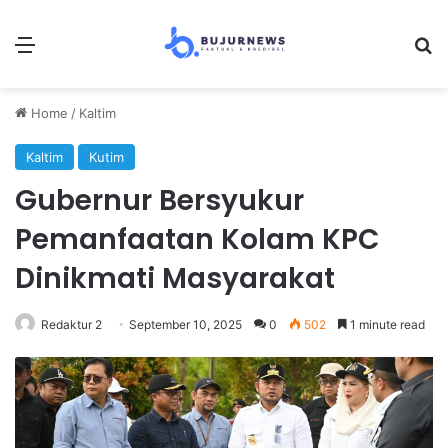
Menu
Se
Home
/
Kaltim
Kaltim
Kutim
Gubernur Bersyukur
Pemanfaatan Kolam KPC
Dinikmati Masyarakat
Redaktur 2
September 10, 2025
0
502
1 minute read