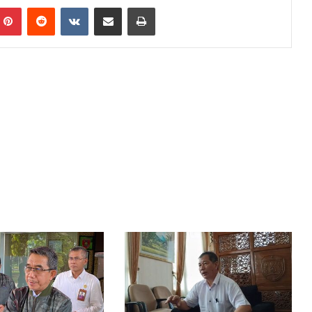
mblr
Pinterest
Reddit
VKontakte
Share via Email
Print