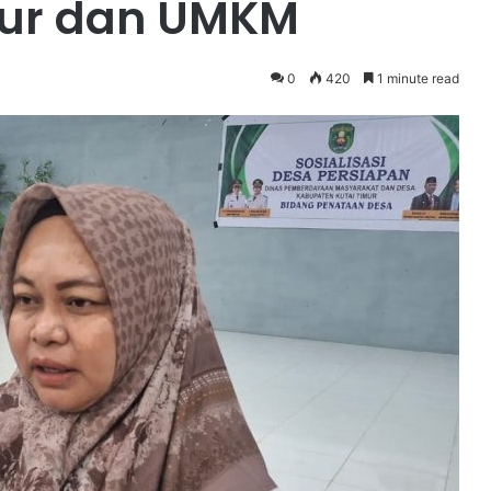
ktur dan UMKM
0
420
1 minute read