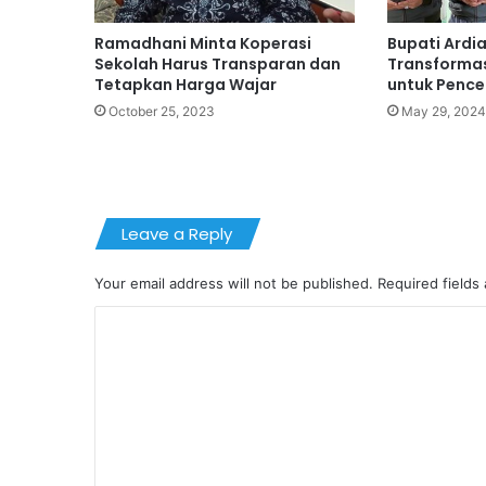
Ramadhani Minta Koperasi
Bupati Ardi
Sekolah Harus Transparan dan
Transformas
Tetapkan Harga Wajar
untuk Penc
October 25, 2023
May 29, 2024
Leave a Reply
Your email address will not be published.
Required fields
C
o
m
m
e
n