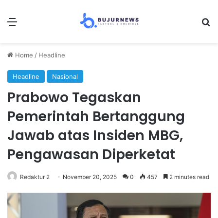
Menu
Se
Home
/
Headline
Headline
Nasional
Prabowo Tegaskan
Pemerintah Bertanggung
Jawab atas Insiden MBG,
Pengawasan Diperketat
Redaktur 2
November 20, 2025
0
457
2 minutes read