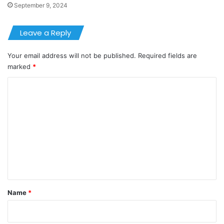
September 9, 2024
Leave a Reply
Your email address will not be published.
Required fields are
marked
*
C
o
m
m
e
n
t
*
Name
*