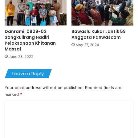
Danramil 0909-02
Bawaslu Kukar Lantik 59
Sangkulirang Hadiri
Anggota Panwascam
Pelaksanaan Khitanan
May 27, 2024
Massal
June 28, 2022
Leave a Reply
Your email address will not be published.
Required fields are
marked
*
C
o
m
m