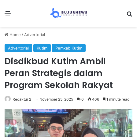
Menu
Se
Home
/
Advertorial
Advertorial
Kutim
Pemkab Kutim
Disdikbud Kutim Ambil
Peran Strategis dalam
Program Sekolah Rakyat
Redaktur 2
November 25, 2025
0
406
1 minute read