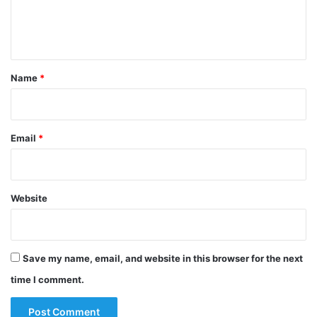
e
n
t
*
Name
*
Email
*
Website
Save my name, email, and website in this browser for the next
time I comment.