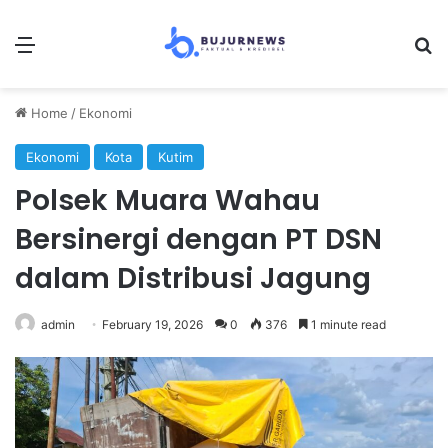
Menu
Se
Home
/
Ekonomi
Ekonomi
Kota
Kutim
Polsek Muara Wahau
Bersinergi dengan PT DSN
dalam Distribusi Jagung
admin
February 19, 2026
0
376
1 minute read