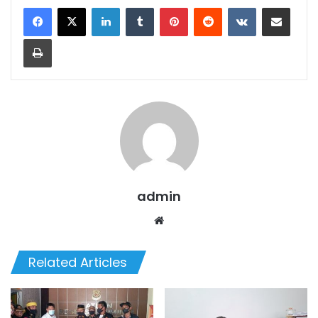
LinkedIn
Tumblr
Pinterest
Reddit
VKontakte
Share via Email
Print
admin
Website
Related Articles