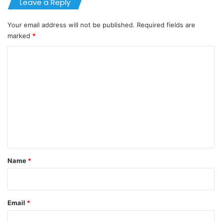
Leave a Reply
Your email address will not be published.
Required fields are
marked
*
C
o
m
m
e
n
t
*
Name
*
Email
*