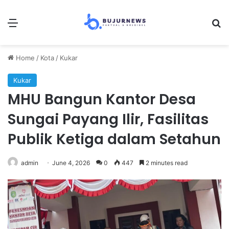
Menu
Se
Home
/
Kota
/
Kukar
Kukar
MHU Bangun Kantor Desa
Sungai Payang Ilir, Fasilitas
Publik Ketiga dalam Setahun
admin
June 4, 2026
0
447
2 minutes read