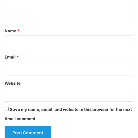
e
n
t
*
Name
*
Email
*
Website
Save my name, email, and website in this browser for the next
time I comment.