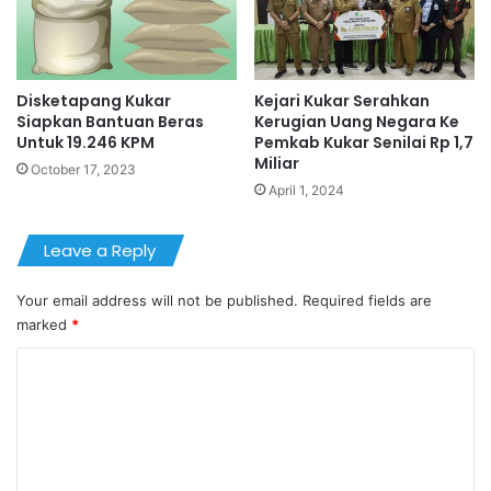
Disketapang Kukar
Kejari Kukar Serahkan
Siapkan Bantuan Beras
Kerugian Uang Negara Ke
Untuk 19.246 KPM
Pemkab Kukar Senilai Rp 1,7
Miliar
October 17, 2023
April 1, 2024
Leave a Reply
Your email address will not be published.
Required fields are
marked
*
C
o
m
m