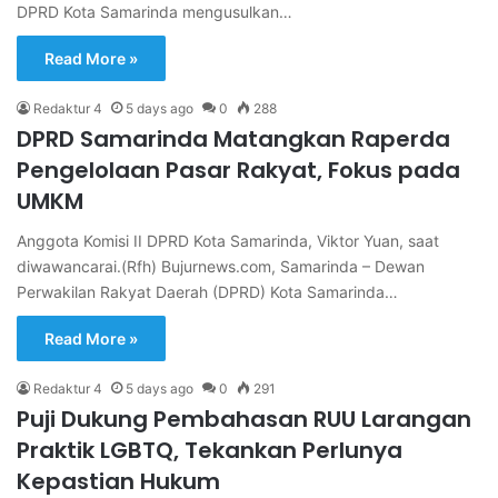
DPRD Kota Samarinda mengusulkan…
Read More »
Redaktur 4
5 days ago
0
288
DPRD Samarinda Matangkan Raperda
Pengelolaan Pasar Rakyat, Fokus pada
UMKM
Anggota Komisi II DPRD Kota Samarinda, Viktor Yuan, saat
diwawancarai.(Rfh) Bujurnews.com, Samarinda – Dewan
Perwakilan Rakyat Daerah (DPRD) Kota Samarinda…
Read More »
Redaktur 4
5 days ago
0
291
Puji Dukung Pembahasan RUU Larangan
Praktik LGBTQ, Tekankan Perlunya
Kepastian Hukum