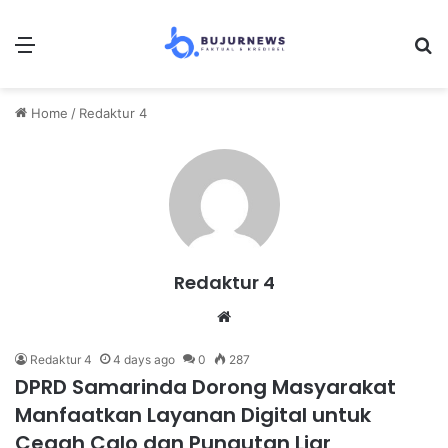
Menu
S
Home
/
Redaktur 4
Redaktur 4
We
bsi
Redaktur 4
4 days ago
0
287
te
DPRD Samarinda Dorong Masyarakat
Manfaatkan Layanan Digital untuk
Cegah Calo dan Pungutan Liar