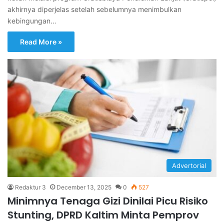
akhirnya diperjelas setelah sebelumnya menimbulkan
kebingungan…
Read More »
Advertorial
Redaktur 3
December 13, 2025
0
527
Minimnya Tenaga Gizi Dinilai Picu Risiko
Stunting, DPRD Kaltim Minta Pemprov