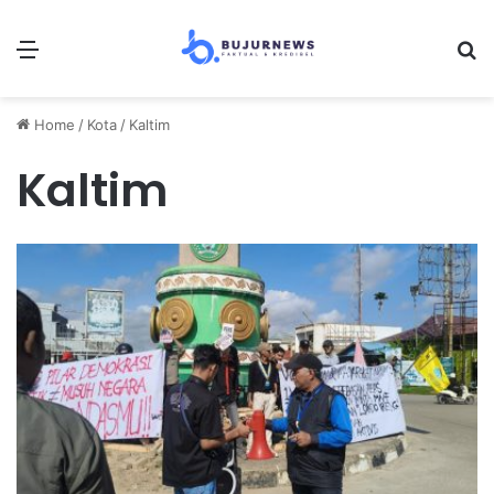
Menu
S
Home
/
Kota
/
Kaltim
Kaltim