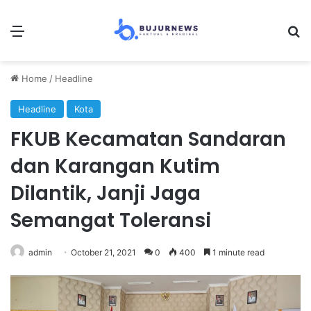
Menu
Se
Home
/
Headline
Headline
Kota
FKUB Kecamatan Sandaran
dan Karangan Kutim
Dilantik, Janji Jaga
Semangat Toleransi
admin
October 21, 2021
0
400
1 minute read