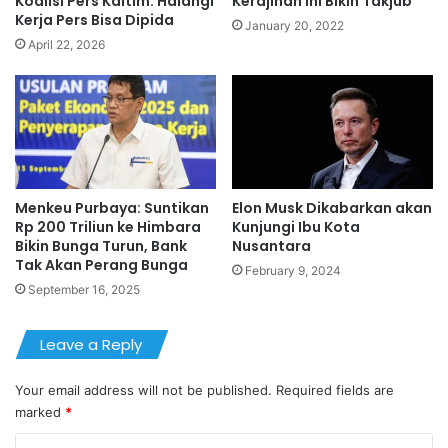
Koalisi Pers Kaltim: Halangi
Kerajinan Ini Bikin Takjub
Kerja Pers Bisa Dipida
January 20, 2022
April 22, 2026
Menkeu Purbaya: Suntikan
Elon Musk Dikabarkan akan
Rp 200 Triliun ke Himbara
Kunjungi Ibu Kota
Bikin Bunga Turun, Bank
Nusantara
Tak Akan Perang Bunga
February 9, 2024
September 16, 2025
Leave a Reply
Your email address will not be published.
Required fields are
marked
*
C